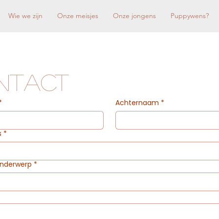
Wie we zijn
Onze meisjes
Onze jongens
Puppywens?
ntact
*
Achternaam
*
s
*
onderwerp
*