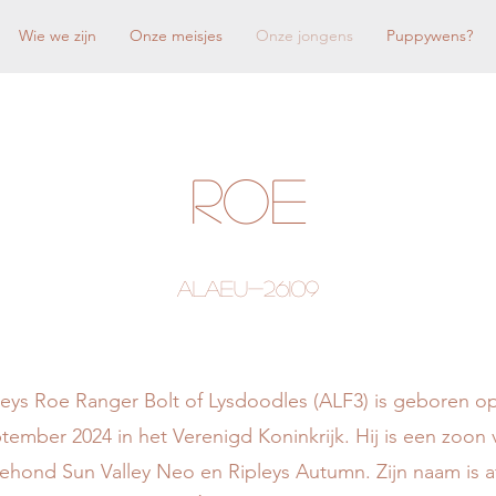
Wie we zijn
Onze meisjes
Onze jongens
Puppywens?
ROE
Alaeu-26109
leys Roe Ranger Bolt of Lysdoodles (ALF3) is geboren o
tember 2024 in het Verenigd Koninkrijk. Hij is een zoon 
iehond Sun Valley Neo en Ripleys Autumn. Zijn naam is a