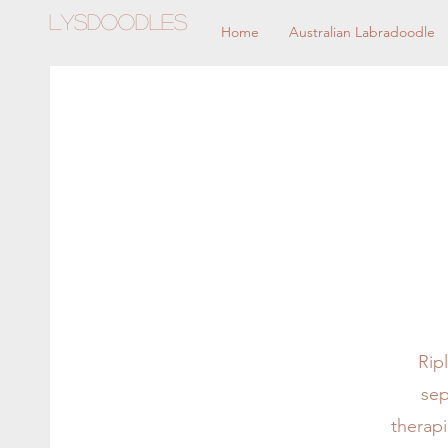
Lysdoodles
Home
Australian Labradoodle
Rip
sep
therap