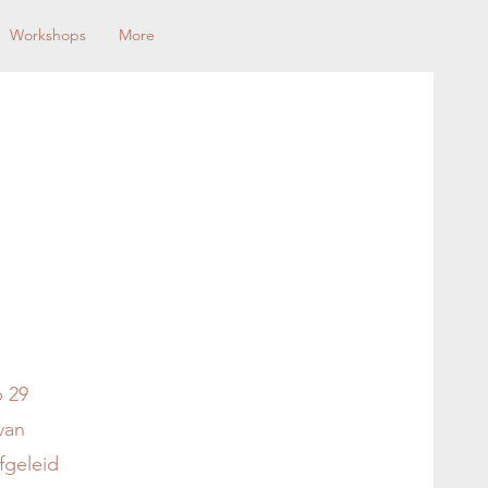
Workshops
More
p 29
van
fgeleid