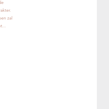
de
akter.
en zal
...