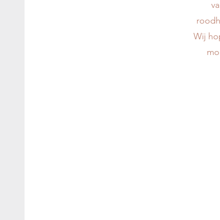
va
roodha
Wij ho
mog