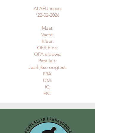
ALAEU-xxxxx
°
22-02-2026
Maat:
Vacht:
Kleur:
OFA hips:
OFA elbows:
Patella's:
Jaarlijkse oogtest:
PRA:
DM:
IC:
EIC: