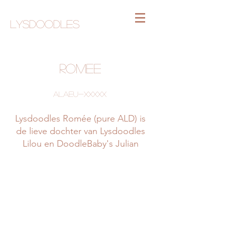
Lysdoodles
RomEe
ALAEU-xxxxx
Lysdoodles Romée (pure ALD) is
de lieve dochter van Lysdoodles
Lilou en DoodleBaby's Julian